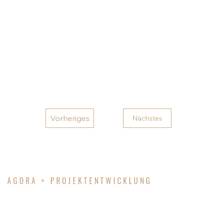
Das "Augustiner Tor" steht somit exemplarisch für
die gelungene Verbindung von Tradition und
Innovation in der Stadtentwicklung und trägt
maßgeblich zur Aufwertung des Stadtzentrums
von Schwedt/Oder bei.
Vorheriges
Nächstes
AGORA + PROJEKTENTWICKLUNG
IHR WUNSCH – UNSER