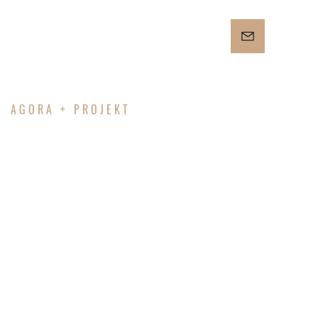
AGORA + PROJEKT
SCHWEDT/
ODER -
NEUBAU