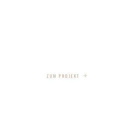
NEURUPPIN - WOHNGEBIET WOMENA
ZUM PROJEKT