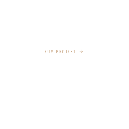
EBERSWALDE - DENKMAL
KANTSTRASSE
ZUM PROJEKT