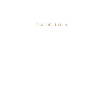
FRANKFURT/ ODER - PABLO-
NERUDA-BLÖCKE
ZUM PROJEKT
EBERSWALDE - UMBAU R.-VIRCHOW
STRASSE