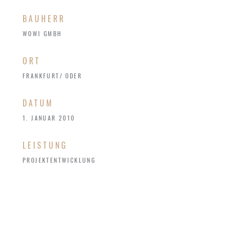
BAUHERR
WOWI GMBH
ORT
FRANKFURT/ ODER
DATUM
1. JANUAR 2010
LEISTUNG
PROJEKTENTWICKLUNG
Das nicht realisierte Bauvorhaben "Pablo-Neruda"