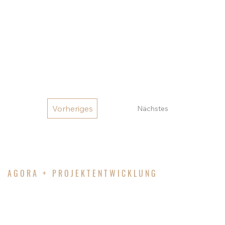
arbeiten und zusammenfinden. Obwohl das
Projekt nicht realisiert wurde, bleibt die Idee einer
solchen Transformation ein inspirierendes Modell
für zukünftige Stadtentwicklungen.
Vorheriges
Nächstes
AGORA + PROJEKTENTWICKLUNG
IHR WUNSCH – UNSER