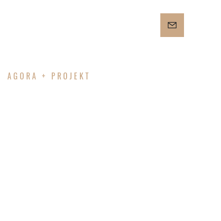
AGORA + PROJEKT
FRANKFURT
/ ODER -
PABLO-