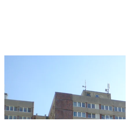
NERUDA-
BLÖCKE